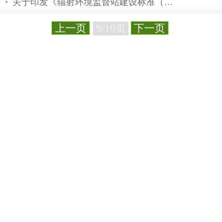
三维水箱测量系统等医疗设备公开招
美国科学家研发“金钟罩” 欲抵御宇
对核医学设备发展的思考
中国放射性污染监测站分布图