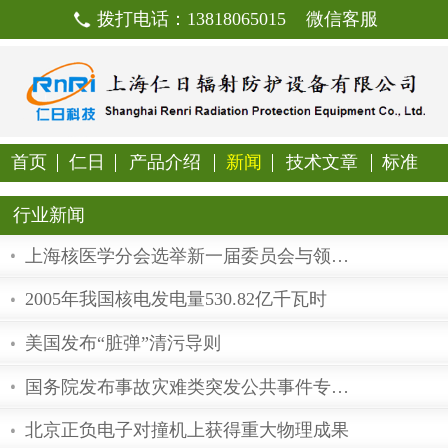
拨打电话：13818065015
首页
仁日
产品介绍
新闻
技
行业新闻
2005年我国核电发电量530.82亿千瓦