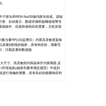
久
N中子探头和REN-NaI30伽玛探头组成。该辐
方便、自动显示、数据存储和超阈值报警等
现场操作、应急快速响应的需要，主机安装
剂量当量HP(10)监测仪）内置高灵敏度盖格
以及硬β射线的辐射，具有响应快，测量范
时，日期及累积数据能
用超大尺寸、高灵敏的闪烁晶体作为探测器,反
《环境地表γ辐射剂量率测定规范》中低剂
射线进行准确的测量，具有良好的能量响应特