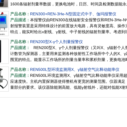
1600条辐射剂量率数据，更换电池时，日历、时间及检测数据能永
产品名称：
REN300+REN-3He-N型固定式中子、伽玛报警仪
产品描述：
本报警仪由REN300在线辐射安全报警仪和REN-3He-
射报警装置是采用特殊设计的前置放大电路，具有灵敏度高、操作
特点，能实时给出x射线、γ射线、中子射线的辐射剂量率。考虑到
产品名称：
REN200型X-γ个人剂量报警仪
产品描述：
REN200型X、γ个人剂量报警仪（又叫X、γ辐射个人
计数管为探测器，主要用来监测各种放射性工作场所中个人的X、γ
围宽的特点。能显示工作场所的剂量当量率和累积剂量，更换电池
产品名称：
REN500L型环境监测用X、γ辐射空气比释动能率仪
产品描述：
REN500L环境监测用X、γ辐射空气比释动能率仪采
应速度快。主机内置探测器使得整机有更宽的测量范围。仪器满足
量部分的要求。该仪器除能测高能、低能γ射线外，还能对低能X
性。此外通过