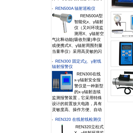
然同位素。仪器为一体式，
REN500A 辐射巡检仪
内置2英寸NaI(Tl) γ探测器，
REN500A型
可同时测量γ能谱、γ剂量
智能化х、γ辐射
率。仪器为全数字化，集探
仪（又叫环境监
测器、成型放大器、多道分
测用X、γ辐射空
析器、电源、触摸屏、内存
气比释动能(吸收剂量)率仪
为一体，功耗
或便携式X、γ辐射周围剂量
当量率仪）采用高灵敏的闪
烁晶体作为探测器，反应速
REN300 固定式χ、γ射线
度快，具有较宽的剂量率测
辐射报警仪
量范围。 该仪器除能测高
REN300在线
能、低能γ射线外，还能对低
x-γ辐射安全报
能X射线进行准
警仪是一种新型
的x-γ辐射连续
监测报警装置，它采用特殊
设计的前置放大电路，具有
灵敏度高、操作方便、自动
显示、数据存储和超阈值报
REN320 在线射线检测仪
警等特点，能实时给出xγ辐
REN320立柱式
射剂量率。考虑到现场操
X、γ辐射环境监