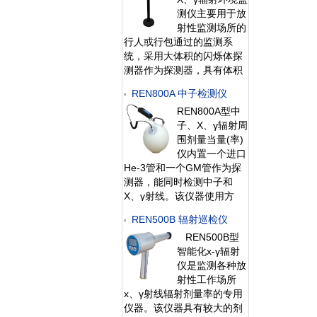
作、应急快速响应的需要，
测仪主要用于放
主机安装在辐射现场，实现
射性监测场所的
实时监测与就地报警，通过
行人或行包通过的监测系
RS48
统，采用大体积的闪烁体探
测器作为探测器，具有体积
小，便于携带，灵敏度高，
REN800A 中子检测仪
误差小的特点，适用与核应
REN800A型中
急等特殊的放射性检测场
子、X、γ辐射周
合。该辐射仪由一根便携式
围剂量当量(率)
立柱和一个REN400型多功
仪内置一个进口
能辐射仪主机组成。辐射立
He-3管和一个GM管作为探
柱与探头之
测器，能同时检测中子和
X、γ射线。该仪器使用方
便；灵敏度高、抗γ性能好、
REN500B 辐射巡检仪
能量响应特性好。此外通过
REN500B型
配套的RenRiRate辐射剂量
智能化х-γ辐射
管理软件可将存储的数据读
仪是监测各种放
出后分析。该仪器适用于环
射性工作场所
保、化工、水泥、煤矿、土
х、γ射线辐射剂量率的专用
木工程、
仪器。该仪器具有较大的剂