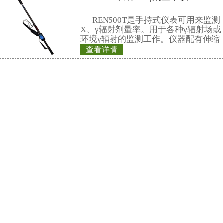
REN500L环境监测
释动能率仪采用超
闪烁晶体作为探测器
机内置探测器使得
查看详情
范围。仪器满足《环
REN800型中子周
率测定规范》中低
该仪器除能测高能、
能对低能X射线进行
REN800型中子周
良好的能量响应特
采用高灵敏的进口He
器，反应速度快。
灵敏度高、抗γ性能
查看详情
好，即可用作便携
REN-2GM-SN-
定式中子剂量监测
的RenRiRate辐
探头
储的
REN系列智能化辐
REN300、REN300