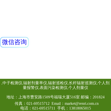
灵敏度高、操作方
查看详情
阈值报警等特点，能
REN500T长杆x－
剂量率；仪器内置
能，能存储10年的
供强大的RenLoca
REN500T是手
软件。考虑
X、γ辐射剂量率。
环境γ辐射的监测工
长杆，可用于测量
查看详情
较强放射性存在的
提供有效保护。此
RenRiRate辐射