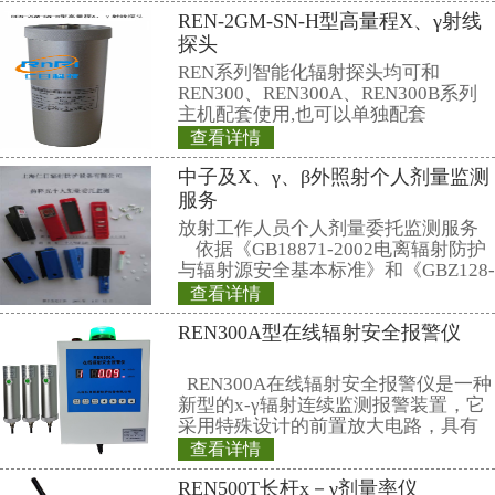
与他信一起参加联合国大会的
发言人素拉蓬说：“一些军人企图
们的图谋不会得逞……”
素拉蓬说，他信目前还没有决
国大会发言后马上回国。他信在政
示，将改变计划提前回国。(完)
信息来源：
www.sina.com.cn
相关产品
REN500L型环境
气比释动能率仪