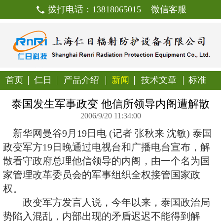
拨打电话：13818065015
首页
仁日
产品介绍
新闻
技
泰国发生军事政变 他信所领
2006/9/20 11:34:00
新华网曼谷9月19日电 (记者 张秋
政变军方19日晚通过电视台和广播