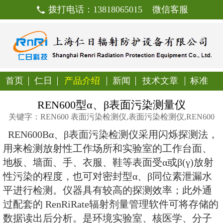
拨打电话：13818065015
首页
仁日
产品介绍
新闻
技
REN600型α、β表面污
关键字：REN600 表面污染检测仪,表面污染
REN600Bα、β表面污染检测仪
用来检测放射性工作场所和实验室