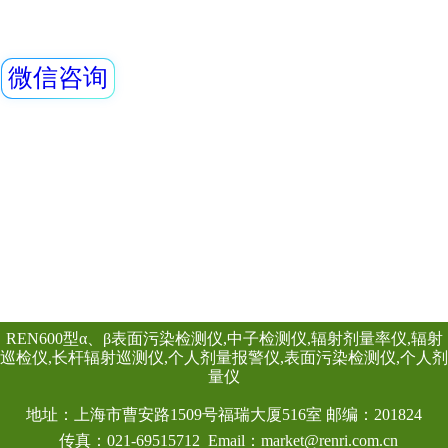
查看详情
具有RS485/RS2
辐射警示牌 放射性
头均可单独外接报
情况下就地给出声光
线类型：X、γ射线2
材料： PVC塑料 不干
30cm 说明：电离
是使人们注意可能
景为黄色，正三角
查看详情
标志图形均为黑色，
射”用黑色粗等线体
形状和颜色及文字描
18871-200