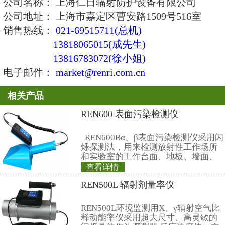
9、稳定性：连续工作8小时＜10％
10、探测效率：
Eα≥35%(2л,241Am面源)
Eβ≥35%(2л,204TI面源)
11、选配项：主机可选购独立的内
程0.1～2500μSv/h（最大可选100mS
12、通讯：USB通讯接口,可存储1
可导出到RenRiRate管理软件。
13、RenRiRate管理软件提供文
示，数据可导出Excel和Txt两种文
14、工作环境：温度-10℃～+50℃
35℃温度下)≤90％