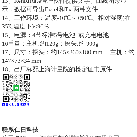
2、探测器类型：双闪探测器 ZnS(
闪烁体晶体
3、避光材料：进口铝膜
4、有效测量面积：180cm2
5、测量范围：
计数：0～100000 CPS
α：0.01 – 200 Bq/cm2
β：0.1 – 200 Bq/cm2
6、显示单位：CPS、CPM、Bq和Bq
7、相对固有误差：≤±15%
8、核素库：内置核素库，用户也