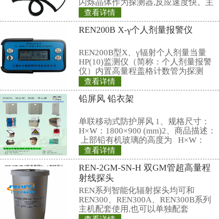
15、电源：4节标准5号电池 或充
16重量：主机 约120g；探头:约 900
17、尺寸：探头：约145×360×18
147×73×34 mm
18、出厂标配上海计量院的检定证